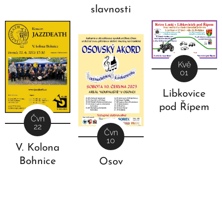
slavnosti
Kvě
01
Libkovice
pod Řípem
Čvn
22
Čvn
10
V. Kolona
Bohnice
Osov