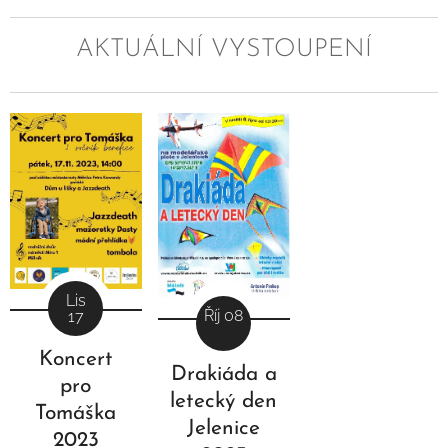
AKTUÁLNÍ VYSTOUPENÍ
Lis
Říj 08
17
Koncert
Drakiáda a
pro
letecký den
Tomáška
Jelenice
2023