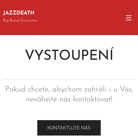
JAZZDEATH
Big Band Orchestra
VYSTOUPENÍ
Pokud chcete, abychom zahráli i u Vás,
neváhejte nás kontaktovat!
KONTAKTUJTE NÁS