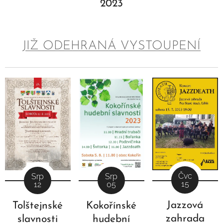
2023
JIŽ ODEHRANÁ VYSTOUPENÍ
Čvc
Srp
Srp
15
12
05
Jazzová
Tolštejnské
Kokořínské
zahrada
slavnosti
hudební