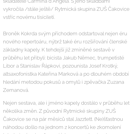
skladatele Carmina d´Angela. S jeho skladbami
vykročila /stále ještě/ Rytmická skupina ZUŠ Čakovice
vstříc novému tisíciletí.
Broněk Kokrda svým příchodem odstartoval nejen éru
nového repertoáru, nýbrž také éru rozšiřování členské
základny kapely. K tehdejší již zmíněné sestavě v
průběhu let přibyli: bicista Jakub Němec, trumpetisté
Libor a Stanislav Řápkovi, pozounista Josef Krotký,
altsaxofonistka Kateřina Marková a po dlouhém období
hledání metodou pokusů a omylů i zpěvačka Zuzana
Zemanová.
Nejen sestava, ale i jméno kapely dostálo v průběhu let
několika změn. Z původní Rytmické skupiny ZUŠ
Čakovice se na pár měsíců stal Jazztett. (Ne)šťastnou
náhodou došlo na jednom z koncertů ke zkomolení