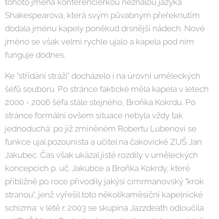
tohoto jména konferenciérkou neznalou jazyka
Shakespearova, která svým půvabným přeřeknutím
dodala jménu kapely poněkud drsnější nádech. Nové
jméno se však velmi rychle ujalo a kapela pod ním
funguje dodnes.
Ke "střídání stráží" docházelo i na úrovni uměleckých
šéfů souboru. Po stránce faktické měla kapela v letech
2000 - 2006 šéfa stále stejného, Broňka Kokrdu. Po
stránce formální ovšem situace nebyla vždy tak
jednoduchá: po již zmíněném Robertu Lubenovi se
funkce ujal pozounista a učitel na čakovické ZUŠ Jan
Jakubec. Čas však ukázal jisté rozdíly v uměleckých
koncepcích p. uč. Jakubce a Broňka Kokrdy, které
přibližně po roce přivodily jakýsi cimrmanovský "krok
stranou", jenž vyřešil toto několikaměsíční kapelnické
schizma: v létě r. 2003 se skupina Jazzdeath odloučila