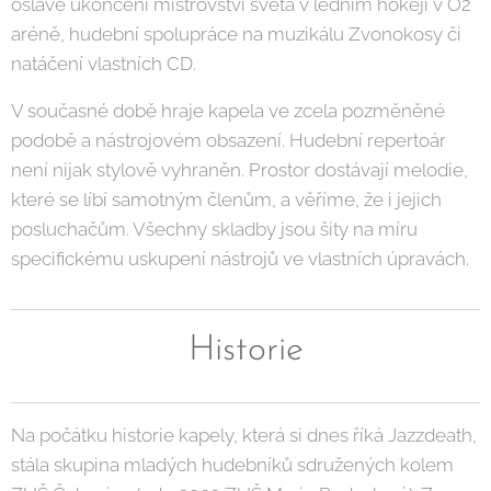
oslavě ukončení mistrovství světa v ledním hokeji v O2
aréně, hudební spolupráce na muzikálu Zvonokosy či
natáčení vlastních CD.
V současné době hraje kapela ve zcela pozměněné
podobě a nástrojovém obsazení. Hudební repertoár
není nijak stylově vyhraněn. Prostor dostávají melodie,
které se líbí samotným členům, a věříme, že i jejich
posluchačům. Všechny skladby jsou šity na míru
specifickému uskupení nástrojů ve vlastních úpravách.
Historie
Na počátku historie kapely, která si dnes říká Jazzdeath,
stála skupina mladých hudebníků sdružených kolem