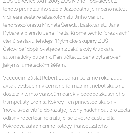
ZUŠ Čakovice (od r. 2003 ZUŠ Marie Podvalové). Z
tohoto prenatálního stadia Jazzdeathu je možno nalézt
v dnešní sestavě altsaxofonistu Jiřího Vaňuru,
tenorsaxofonistu Michala Šeredu, baskytaristu Jana
Rybáře a pianistu Jana Pretla. Kromě těchto "přeživších"
členů sestavu tehdejší "Rytmické skupiny ZUŠ
Čakovice" doplňoval jeden z žáků školy (trubka) a
automatický bubeník. Pan učitel Lubena byl zároveň
jakýmsi uměleckým šéfem.
Vedoucím zůstal Robert Lubena i po zimě roku 2000,
avšak vedoucím víceméně formálním, neboť skupina
dostala k těmto Vánocům dárek v podobě zkušeného
trumpetisty Broňka Kokrdy. Ten přinesl do skupiny
"nový, svěží vítr" a dokázal její členy nadchnout pro zcela
odlišný repertoár, rekrutující se z velké části z díla
Kokrdova zahraničního kolegy, francouzského