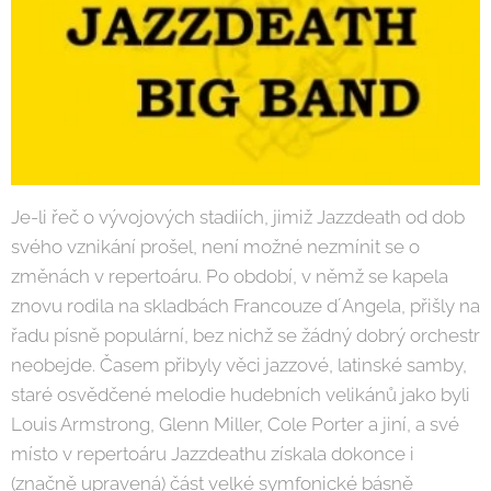
Je-li řeč o vývojových stadiích, jimiž Jazzdeath od dob
svého vznikání prošel, není možné nezmínit se o
změnách v repertoáru. Po období, v němž se kapela
znovu rodila na skladbách Francouze d´Angela, přišly na
řadu písně populární, bez nichž se žádný dobrý orchestr
neobejde. Časem přibyly věci jazzové, latinské samby,
staré osvědčené melodie hudebních velikánů jako byli
Louis Armstrong, Glenn Miller, Cole Porter a jiní, a své
místo v repertoáru Jazzdeathu získala dokonce i
(značně upravená) část velké symfonické básně