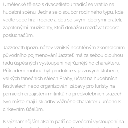
Umělecké těleso s dvacetiletou tradicí se vrátilo na
hudební scénu. Jedná se o soubor rodinného typu, kde
vedle sebe hrají rodiče a děti se svými dobrými přáteli,
zapálenými muzikanty, kteří dokážou rozdávat radost
posluchačům.
Jazzdeath (pozn. název vzniklý nechtěným zkomolením
původního pojmenování Jazztet) má za sebou dlouhou
řadu úspěšných vystoupení nejrůznějšího charakteru.
Příkladem mohou být produkce v jazzových klubech,
velkých tanečních sálech Prahy, účast na hudebních
festivalech nebo organizování zábavy pro turisty na
parnících či zajištění mítinků na předvolebních srazech.
Své místo mají i skladby vážného charakteru určené k
církevním účelům.
K významnějším akcím patří celovečerní vystoupení na