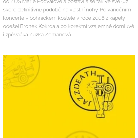
od ZUŠ Marie Podvalové a postavila se tak ve své (už
skoro definitivní) podobě na vlastní nohy. Po vánočním
koncertě v bohnickém kostele v roce 2006 z kapely
odešel Broněk Kokrda a po korektní vzájemné domluvě
i zpěvačka Zuzka Zemanová.