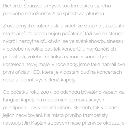
Richarda Strausse s mystickou tematikou starého
perského náboženství Also sprach Zarathustra.
Z uvedených skutečností je vidět, že skupina Jazzdeath
má zdárně za sebou nejen počáteční fázi své existence,
nýbrž i nezbytné oťukávání se ve světě showbusinessu
v podobě několika desítek koncertů u nejrůznějších
příležitostí, volební mítinky a vánoční koncerty v
kostelech nevyjímaje. V roce 2005 jsme také nahráli své
první oficiální CD, které je k dostání buď na koncertech
nebo u jednotlivých členů kapely.
Od počátku roku 2007, po odchodu bývalého kapelníka,
funguje kapela na moderních demokratických
principech - jak v oblasti výběru skladeb, tak v oblasti
jejich nacvičování. Na místo prvního trumpetisty
nastoupil Jiří Kaplan a zpěvem naše příznivce okouzluje