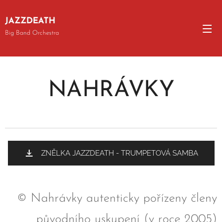
JAZZDEATH
Big Band Orchestra
NAHRÁVKY
ZNĚLKA JAZZDEATH - TRUMPETOVÁ SAMBA
© Nahrávky autenticky pořízeny členy
původního uskupení (v roce 2005)