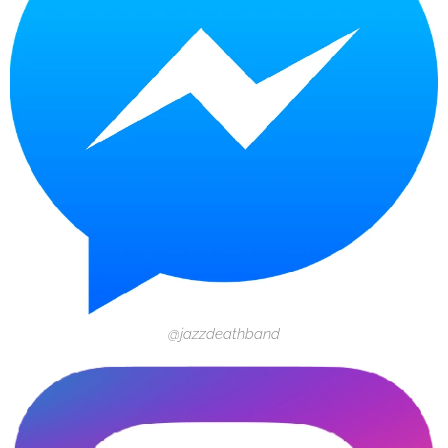
@jazzdeathband