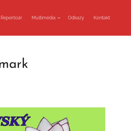
Repertoár
Multimédia
Odkazy
Kontakt
rmark