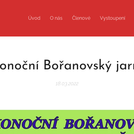
Úvod
O nás
Členové
Vystoupení
konoční Bořanovský ja
18.03.2022