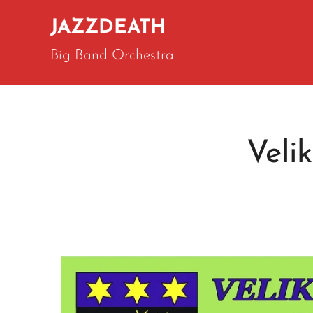
JAZZDEATH
Big Band Orchestra
Veli